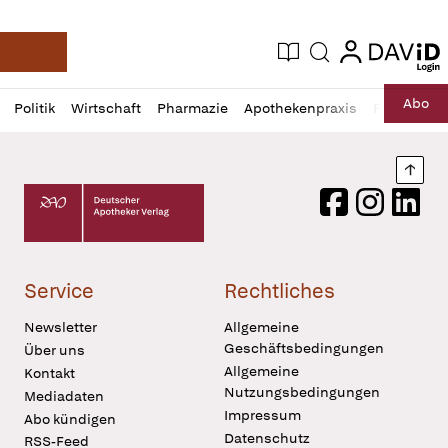
login
login
Aktuelle Ausgabe
Suche
Deutsche Apotheker Zeitung
Profil
Daz
Abo
Politik
Wirtschaft
Pharmazie
Apothekenpraxis
Recht
Sp
öffnen
Pur
Abo
öffnen
Nach
Deutscher Apotheker Verlag Logo
Facebook
Instagram
LinkedI
Service
Rechtliches
Newsletter
Allgemeine
Geschäftsbedingungen
Über uns
Allgemeine
Kontakt
Nutzungsbedingungen
Mediadaten
Impressum
Abo kündigen
Datenschutz
RSS-Feed