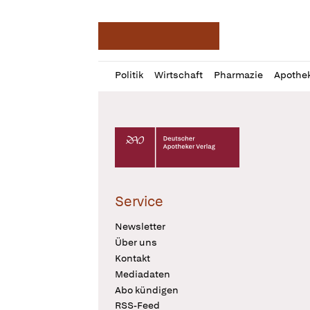
Deutsche Apotheker Ze
Profil
Daz
Politik
Wirtschaft
Pharmazie
Apothe
öffnen
Pur
Abo
öffnen
Deutscher Apotheker Verlag Logo
Service
Newsletter
Über uns
Kontakt
Mediadaten
Abo kündigen
RSS-Feed