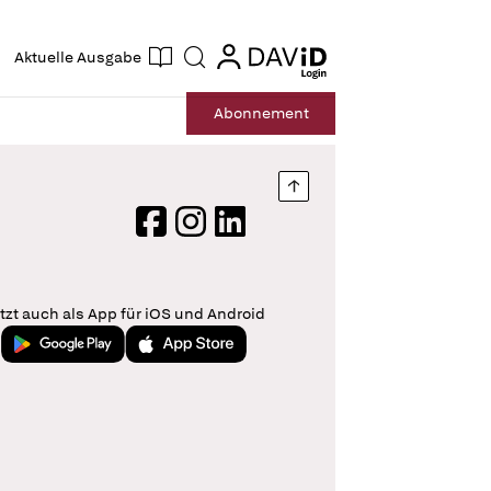
ogin
login
Aktuelle Ausgabe
Suche
Abo
nnement
Nach oben springen
Facebook
Instagram
LinkedIn
tzt auch als App für iOS und Android
Jetzt bei Google Play
Laden im App Store