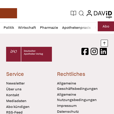
login
login
Aktuelle Ausgabe
Suche
Deutsche Apotheker Zeitung
Profil
Daz
Abo
Politik
Wirtschaft
Pharmazie
Apothekenpraxis
Recht
Sp
öffnen
Pur
Abo
öffnen
Nach
Deutscher Apotheker Verlag Logo
Facebook
Instagram
LinkedI
Service
Rechtliches
Newsletter
Allgemeine
Geschäftsbedingungen
Über uns
Allgemeine
Kontakt
Nutzungsbedingungen
Mediadaten
Impressum
Abo kündigen
Datenschutz
RSS-Feed