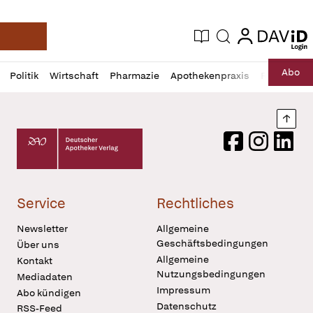
login
login
Aktuelle Ausgabe
Suche
Deutsche Apotheker Zeitung
Profil
Daz
Abo
Politik
Wirtschaft
Pharmazie
Apothekenpraxis
Recht
Sp
öffnen
Pur
Abo
öffnen
Nach
Deutscher Apotheker Verlag Logo
Facebook
Instagram
LinkedI
Service
Rechtliches
Newsletter
Allgemeine
Geschäftsbedingungen
Über uns
Allgemeine
Kontakt
Nutzungsbedingungen
Mediadaten
Impressum
Abo kündigen
Datenschutz
RSS-Feed