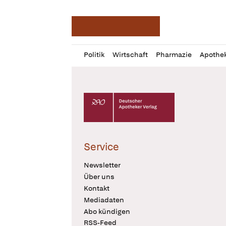
Deutsche Apotheker Ze
Profil
Daz
Politik
Wirtschaft
Pharmazie
Apothe
öffnen
Pur
Abo
öffnen
Deutscher Apotheker Verlag Logo
Service
Newsletter
Über uns
Kontakt
Mediadaten
Abo kündigen
RSS-Feed