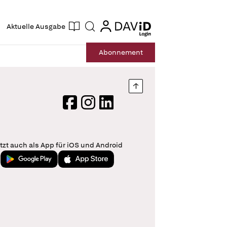
ogin
login
Aktuelle Ausgabe
Suche
Abo
nnement
Nach oben springen
Facebook
Instagram
LinkedIn
tzt auch als App für iOS und Android
Jetzt bei Google Play
Laden im App Store