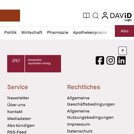
login
login
Aktuelle Ausgabe
Suche
Deutsche Apotheker Zeitung
Profil
Daz
Abo
Politik
Wirtschaft
Pharmazie
Apothekenpraxis
Recht
Sp
öffnen
Pur
Abo
öffnen
Nach
Deutscher Apotheker Verlag Logo
Facebook
Instagram
LinkedI
Service
Rechtliches
Newsletter
Allgemeine
Geschäftsbedingungen
Über uns
Allgemeine
Kontakt
Nutzungsbedingungen
Mediadaten
Impressum
Abo kündigen
Datenschutz
RSS-Feed