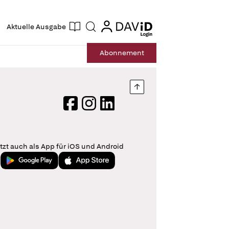
ogin
login
Aktuelle Ausgabe
Suche
Abo
nnement
Nach oben springen
Facebook
Instagram
LinkedIn
tzt auch als App für iOS und Android
Jetzt bei Google Play
Laden im App Store