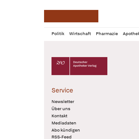
Deutsche Apotheker Ze
Profil
Daz
Politik
Wirtschaft
Pharmazie
Apothe
öffnen
Pur
Abo
öffnen
Deutscher Apotheker Verlag Logo
Service
Newsletter
Über uns
Kontakt
Mediadaten
Abo kündigen
RSS-Feed