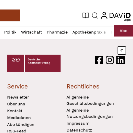
login
login
Aktuelle Ausgabe
Suche
Deutsche Apotheker Zeitung
Profil
Daz
Abo
Politik
Wirtschaft
Pharmazie
Apothekenpraxis
Recht
Sp
öffnen
Pur
Abo
öffnen
Nach
Deutscher Apotheker Verlag Logo
Facebook
Instagram
LinkedI
Service
Rechtliches
Newsletter
Allgemeine
Geschäftsbedingungen
Über uns
Allgemeine
Kontakt
Nutzungsbedingungen
Mediadaten
Impressum
Abo kündigen
Datenschutz
RSS-Feed