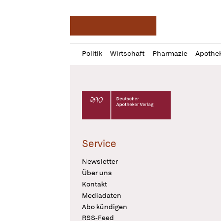
Deutsche Apotheker Ze
Profil
Daz
Politik
Wirtschaft
Pharmazie
Apothe
öffnen
Pur
Abo
öffnen
Deutscher Apotheker Verlag Logo
Service
Newsletter
Über uns
Kontakt
Mediadaten
Abo kündigen
RSS-Feed