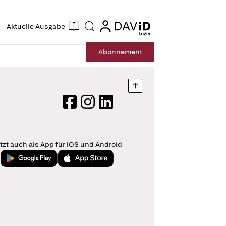
ogin
login
Aktuelle Ausgabe
Suche
Abo
nnement
Nach oben springen
Facebook
Instagram
LinkedIn
tzt auch als App für iOS und Android
Jetzt bei Google Play
Laden im App Store