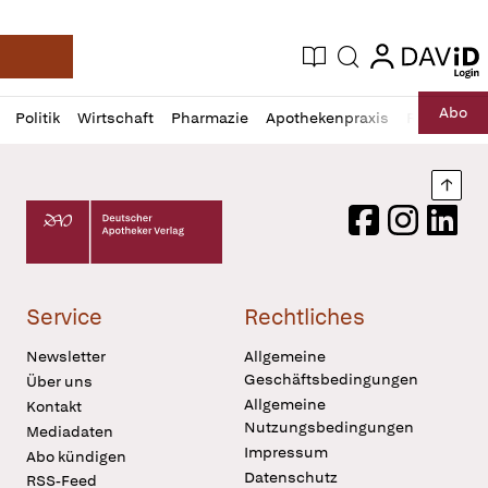
login
login
Aktuelle Ausgabe
Suche
Deutsche Apotheker Zeitung
Profil
Daz
Abo
Politik
Wirtschaft
Pharmazie
Apothekenpraxis
Recht
Sp
öffnen
Pur
Abo
öffnen
Nach
Deutscher Apotheker Verlag Logo
Facebook
Instagram
LinkedI
Service
Rechtliches
Newsletter
Allgemeine
Geschäftsbedingungen
Über uns
Allgemeine
Kontakt
Nutzungsbedingungen
Mediadaten
Impressum
Abo kündigen
Datenschutz
RSS-Feed