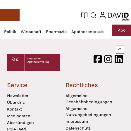
login
login
Aktuelle Ausgabe
Suche
Deutsche Apotheker Zeitung
Profil
Daz
Abo
Politik
Wirtschaft
Pharmazie
Apothekenpraxis
Recht
Sp
öffnen
Pur
Abo
öffnen
Nach
Deutscher Apotheker Verlag Logo
Facebook
Instagram
LinkedI
Service
Rechtliches
Newsletter
Allgemeine
Geschäftsbedingungen
Über uns
Allgemeine
Kontakt
Nutzungsbedingungen
Mediadaten
Impressum
Abo kündigen
Datenschutz
RSS-Feed