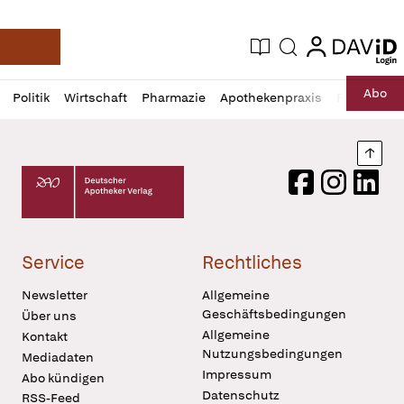
login
login
Aktuelle Ausgabe
Suche
Deutsche Apotheker Zeitung
Profil
Daz
Abo
Politik
Wirtschaft
Pharmazie
Apothekenpraxis
Recht
Sp
öffnen
Pur
Abo
öffnen
Nach
Deutscher Apotheker Verlag Logo
Facebook
Instagram
LinkedI
Service
Rechtliches
Newsletter
Allgemeine
Geschäftsbedingungen
Über uns
Allgemeine
Kontakt
Nutzungsbedingungen
Mediadaten
Impressum
Abo kündigen
Datenschutz
RSS-Feed