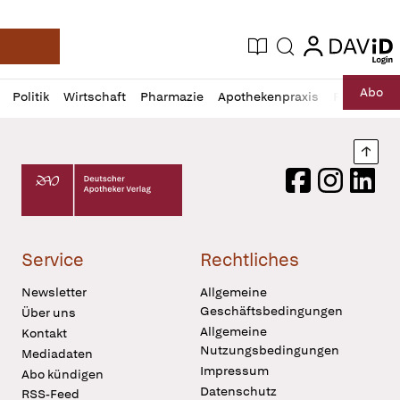
login
login
Aktuelle Ausgabe
Suche
Deutsche Apotheker Zeitung
Profil
Daz
Abo
Politik
Wirtschaft
Pharmazie
Apothekenpraxis
Recht
Sp
öffnen
Pur
Abo
öffnen
Nach
Deutscher Apotheker Verlag Logo
Facebook
Instagram
LinkedI
Service
Rechtliches
Newsletter
Allgemeine
Geschäftsbedingungen
Über uns
Allgemeine
Kontakt
Nutzungsbedingungen
Mediadaten
Impressum
Abo kündigen
Datenschutz
RSS-Feed