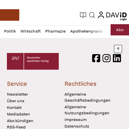
login
login
Aktuelle Ausgabe
Suche
Deutsche Apotheker Zeitung
Profil
Daz
Abo
Politik
Wirtschaft
Pharmazie
Apothekenpraxis
Recht
Sp
öffnen
Pur
Abo
öffnen
Nach
Deutscher Apotheker Verlag Logo
Facebook
Instagram
LinkedI
Service
Rechtliches
Newsletter
Allgemeine
Geschäftsbedingungen
Über uns
Allgemeine
Kontakt
Nutzungsbedingungen
Mediadaten
Impressum
Abo kündigen
Datenschutz
RSS-Feed