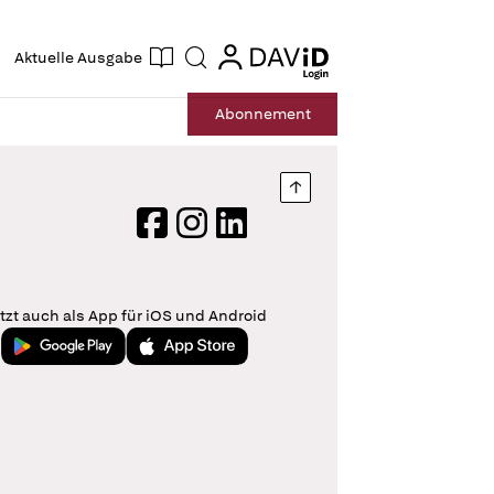
ogin
login
Aktuelle Ausgabe
Suche
Abo
nnement
Nach oben springen
Facebook
Instagram
LinkedIn
tzt auch als App für iOS und Android
Jetzt bei Google Play
Laden im App Store