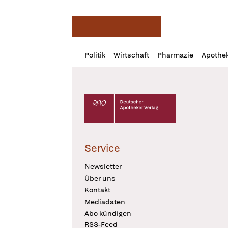
Deutsche Apotheker Ze
Profil
Daz
Politik
Wirtschaft
Pharmazie
Apothe
öffnen
Pur
Abo
öffnen
Deutscher Apotheker Verlag Logo
Service
Newsletter
Über uns
Kontakt
Mediadaten
Abo kündigen
RSS-Feed