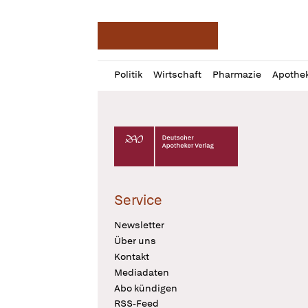
Deutsche Apotheker Ze
Profil
Daz
Politik
Wirtschaft
Pharmazie
Apothe
öffnen
Pur
Abo
öffnen
Deutscher Apotheker Verlag Logo
Service
Newsletter
Über uns
Kontakt
Mediadaten
Abo kündigen
RSS-Feed