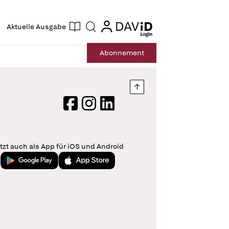
ogin
login
Aktuelle Ausgabe
Suche
Abo
nnement
Nach oben springen
Facebook
Instagram
LinkedIn
tzt auch als App für iOS und Android
Jetzt bei Google Play
Laden im App Store