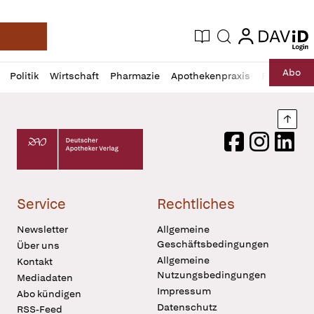
login
login
Aktuelle Ausgabe
Suche
Deutsche Apotheker Zeitung
Profil
Daz
Abo
Politik
Wirtschaft
Pharmazie
Apothekenpraxis
Recht
Sp
öffnen
Pur
Abo
öffnen
Nach
Deutscher Apotheker Verlag Logo
Facebook
Instagram
LinkedI
Service
Rechtliches
Newsletter
Allgemeine
Geschäftsbedingungen
Über uns
Allgemeine
Kontakt
Nutzungsbedingungen
Mediadaten
Impressum
Abo kündigen
Datenschutz
RSS-Feed