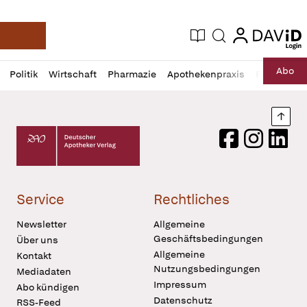
login
login
Aktuelle Ausgabe
Suche
Deutsche Apotheker Zeitung
Profil
Daz
Abo
Politik
Wirtschaft
Pharmazie
Apothekenpraxis
Recht
Sp
öffnen
Pur
Abo
öffnen
Nach
Deutscher Apotheker Verlag Logo
Facebook
Instagram
LinkedI
Service
Rechtliches
Newsletter
Allgemeine
Geschäftsbedingungen
Über uns
Allgemeine
Kontakt
Nutzungsbedingungen
Mediadaten
Impressum
Abo kündigen
Datenschutz
RSS-Feed