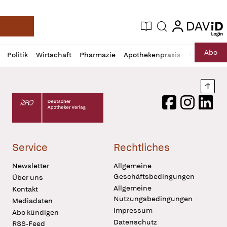
login
login
Aktuelle Ausgabe
Suche
Deutsche Apotheker Zeitung
Profil
Daz
Abo
Politik
Wirtschaft
Pharmazie
Apothekenpraxis
Recht
Sp
öffnen
Pur
Abo
öffnen
Nach
Deutscher Apotheker Verlag Logo
Facebook
Instagram
LinkedI
Service
Rechtliches
Newsletter
Allgemeine
Geschäftsbedingungen
Über uns
Allgemeine
Kontakt
Nutzungsbedingungen
Mediadaten
Impressum
Abo kündigen
Datenschutz
RSS-Feed