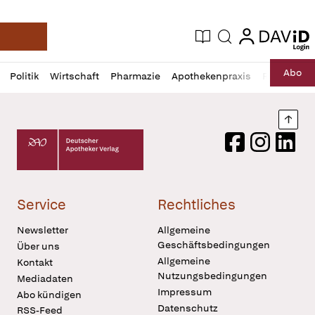
login
login
Aktuelle Ausgabe
Suche
Deutsche Apotheker Zeitung
Profil
Daz
Abo
Politik
Wirtschaft
Pharmazie
Apothekenpraxis
Recht
Sp
öffnen
Pur
Abo
öffnen
Nach
Deutscher Apotheker Verlag Logo
Facebook
Instagram
LinkedI
Service
Rechtliches
Newsletter
Allgemeine
Geschäftsbedingungen
Über uns
Allgemeine
Kontakt
Nutzungsbedingungen
Mediadaten
Impressum
Abo kündigen
Datenschutz
RSS-Feed