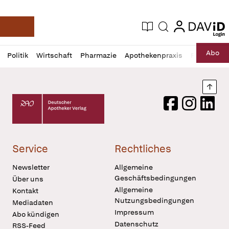
login
login
Aktuelle Ausgabe
Suche
Deutsche Apotheker Zeitung
Profil
Daz
Abo
Politik
Wirtschaft
Pharmazie
Apothekenpraxis
Recht
Sp
öffnen
Pur
Abo
öffnen
Nach
Deutscher Apotheker Verlag Logo
Facebook
Instagram
LinkedI
Service
Rechtliches
Newsletter
Allgemeine
Geschäftsbedingungen
Über uns
Allgemeine
Kontakt
Nutzungsbedingungen
Mediadaten
Impressum
Abo kündigen
Datenschutz
RSS-Feed