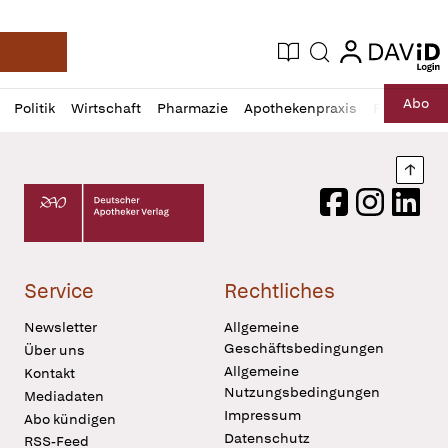
login
login
Aktuelle Ausgabe
Suche
Deutsche Apotheker Zeitung
Profil
Daz
Abo
Politik
Wirtschaft
Pharmazie
Apothekenpraxis
Recht
Sp
öffnen
Pur
Abo
öffnen
Nach
Deutscher Apotheker Verlag Logo
Facebook
Instagram
LinkedI
Service
Rechtliches
Newsletter
Allgemeine
Geschäftsbedingungen
Über uns
Allgemeine
Kontakt
Nutzungsbedingungen
Mediadaten
Impressum
Abo kündigen
Datenschutz
RSS-Feed