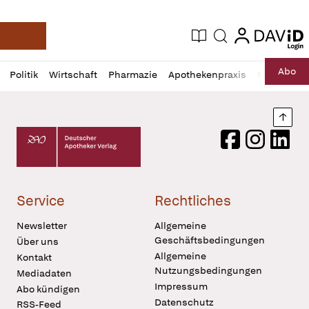
login
login
Aktuelle Ausgabe
Suche
Deutsche Apotheker Zeitung
Profil
Daz
Abo
Politik
Wirtschaft
Pharmazie
Apothekenpraxis
Recht
Sp
öffnen
Pur
Abo
öffnen
Nach
Deutscher Apotheker Verlag Logo
Facebook
Instagram
LinkedI
Service
Rechtliches
Newsletter
Allgemeine
Geschäftsbedingungen
Über uns
Allgemeine
Kontakt
Nutzungsbedingungen
Mediadaten
Impressum
Abo kündigen
Datenschutz
RSS-Feed