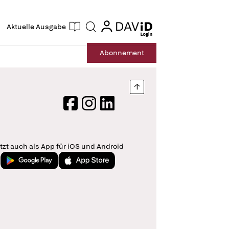
ogin
login
Aktuelle Ausgabe
Suche
Abo
nnement
Nach oben springen
Facebook
Instagram
LinkedIn
tzt auch als App für iOS und Android
Jetzt bei Google Play
Laden im App Store