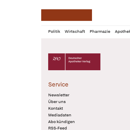
Deutsche Apotheker Ze
Profil
Daz
Politik
Wirtschaft
Pharmazie
Apothe
öffnen
Pur
Abo
öffnen
Deutscher Apotheker Verlag Logo
Service
Newsletter
Über uns
Kontakt
Mediadaten
Abo kündigen
RSS-Feed