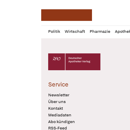
Deutsche Apotheker Ze
Profil
Daz
Politik
Wirtschaft
Pharmazie
Apothe
öffnen
Pur
Abo
öffnen
Deutscher Apotheker Verlag Logo
Service
Newsletter
Über uns
Kontakt
Mediadaten
Abo kündigen
RSS-Feed