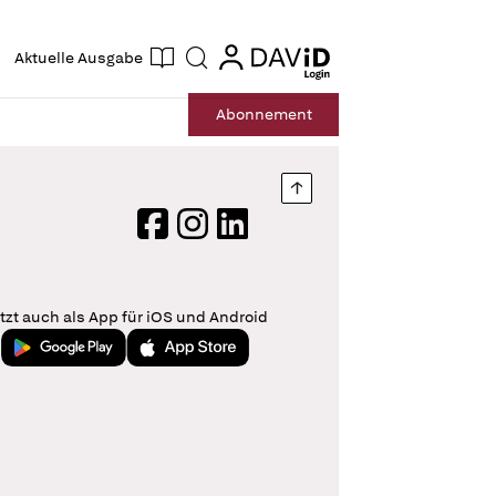
ogin
login
Aktuelle Ausgabe
Suche
Abo
nnement
Nach oben springen
Facebook
Instagram
LinkedIn
tzt auch als App für iOS und Android
Jetzt bei Google Play
Laden im App Store