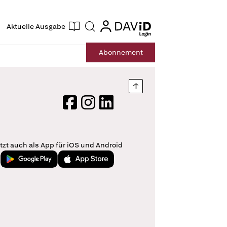
ogin
login
Aktuelle Ausgabe
Suche
Abo
nnement
Nach oben springen
Facebook
Instagram
LinkedIn
tzt auch als App für iOS und Android
Jetzt bei Google Play
Laden im App Store