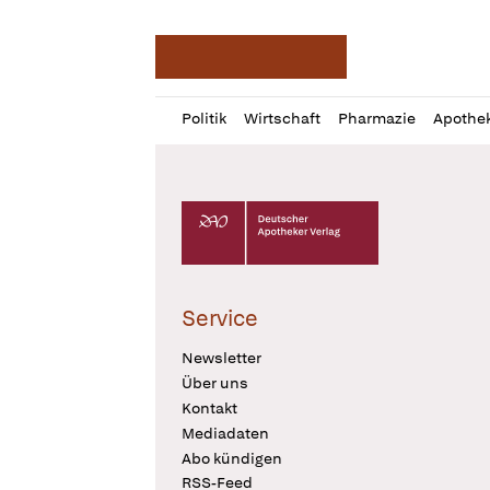
Deutsche Apotheker Ze
Profil
Daz
Politik
Wirtschaft
Pharmazie
Apothe
öffnen
Pur
Abo
öffnen
Deutscher Apotheker Verlag Logo
Service
Newsletter
Über uns
Kontakt
Mediadaten
Abo kündigen
RSS-Feed