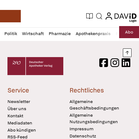
login
login
Aktuelle Ausgabe
Suche
Deutsche Apotheker Zeitung
Profil
Daz
Abo
Politik
Wirtschaft
Pharmazie
Apothekenpraxis
Recht
Sp
öffnen
Pur
Abo
öffnen
Nach
Deutscher Apotheker Verlag Logo
Facebook
Instagram
LinkedI
Service
Rechtliches
Newsletter
Allgemeine
Geschäftsbedingungen
Über uns
Allgemeine
Kontakt
Nutzungsbedingungen
Mediadaten
Impressum
Abo kündigen
Datenschutz
RSS-Feed