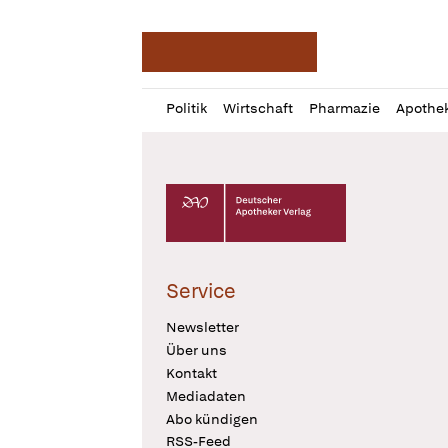
Deutsche Apotheker Ze
Profil
Daz
Politik
Wirtschaft
Pharmazie
Apothe
öffnen
Pur
Abo
öffnen
Deutscher Apotheker Verlag Logo
Service
Newsletter
Über uns
Kontakt
Mediadaten
Abo kündigen
RSS-Feed