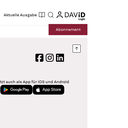
ogin
login
Aktuelle Ausgabe
Suche
Abo
nnement
Nach oben springen
Facebook
Instagram
LinkedIn
tzt auch als App für iOS und Android
Jetzt bei Google Play
Laden im App Store