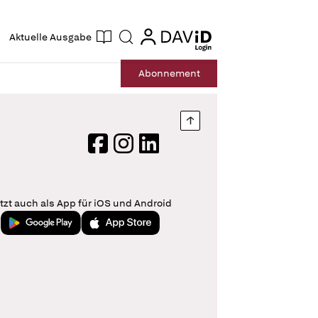
ogin
login
Aktuelle Ausgabe
Suche
Abo
nnement
Nach oben springen
Facebook
Instagram
LinkedIn
tzt auch als App für iOS und Android
Jetzt bei Google Play
Laden im App Store