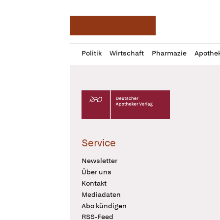
Deutsche Apotheker Ze
Profil
Daz
Politik
Wirtschaft
Pharmazie
Apothe
öffnen
Pur
Abo
öffnen
Deutscher Apotheker Verlag Logo
Service
Newsletter
Über uns
Kontakt
Mediadaten
Abo kündigen
RSS-Feed