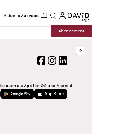
ogin
login
Aktuelle Ausgabe
Suche
Abo
nnement
Nach oben springen
Facebook
Instagram
LinkedIn
tzt auch als App für iOS und Android
Jetzt bei Google Play
Laden im App Store