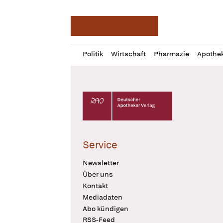
Deutsche Apotheker Ze
Profil
Daz
Politik
Wirtschaft
Pharmazie
Apothe
öffnen
Pur
Abo
öffnen
Deutscher Apotheker Verlag Logo
Service
Newsletter
Über uns
Kontakt
Mediadaten
Abo kündigen
RSS-Feed