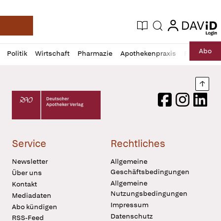
login
login
Aktuelle Ausgabe
Suche
Deutsche Apotheker Zeitung
Profil
Daz
Abo
Politik
Wirtschaft
Pharmazie
Apothekenpraxis
Recht
Sp
öffnen
Pur
Abo
öffnen
Nach
Deutscher Apotheker Verlag Logo
Facebook
Instagram
LinkedI
Service
Rechtliches
Newsletter
Allgemeine
Geschäftsbedingungen
Über uns
Allgemeine
Kontakt
Nutzungsbedingungen
Mediadaten
Impressum
Abo kündigen
Datenschutz
RSS-Feed