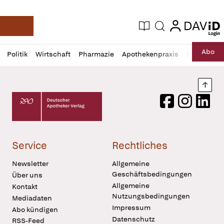
login
login
Aktuelle Ausgabe
Suche
Deutsche Apotheker Zeitung
Profil
Daz
Abo
Politik
Wirtschaft
Pharmazie
Apothekenpraxis
Recht
Sp
öffnen
Pur
Abo
öffnen
Nach
Deutscher Apotheker Verlag Logo
Facebook
Instagram
LinkedI
Service
Rechtliches
Newsletter
Allgemeine
Geschäftsbedingungen
Über uns
Allgemeine
Kontakt
Nutzungsbedingungen
Mediadaten
Impressum
Abo kündigen
Datenschutz
RSS-Feed