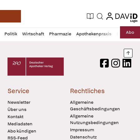
login
login
Aktuelle Ausgabe
Suche
Deutsche Apotheker Zeitung
Profil
Daz
Abo
Politik
Wirtschaft
Pharmazie
Apothekenpraxis
Recht
Sp
öffnen
Pur
Abo
öffnen
Nach
Deutscher Apotheker Verlag Logo
Facebook
Instagram
LinkedI
Service
Rechtliches
Newsletter
Allgemeine
Geschäftsbedingungen
Über uns
Allgemeine
Kontakt
Nutzungsbedingungen
Mediadaten
Impressum
Abo kündigen
Datenschutz
RSS-Feed