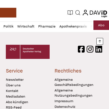
login
login
Aktuelle Ausgabe
Suche
Deutsche Apotheker Zeitung
Profil
Daz
Abo
Politik
Wirtschaft
Pharmazie
Apothekenpraxis
Recht
Sp
öffnen
Pur
Abo
öffnen
Nach
Deutscher Apotheker Verlag Logo
Facebook
Instagram
LinkedI
Service
Rechtliches
Newsletter
Allgemeine
Geschäftsbedingungen
Über uns
Allgemeine
Kontakt
Nutzungsbedingungen
Mediadaten
Impressum
Abo kündigen
Datenschutz
RSS-Feed