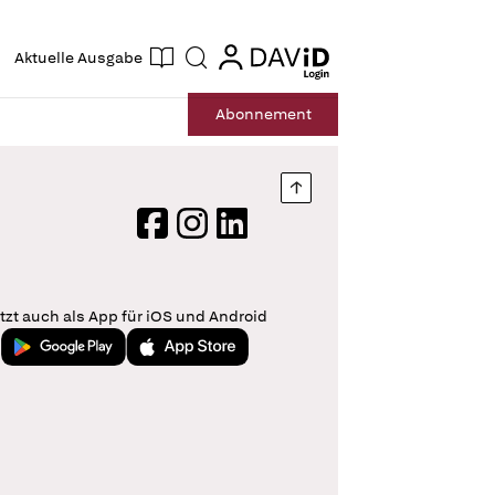
ogin
login
Aktuelle Ausgabe
Suche
Abo
nnement
Nach oben springen
Facebook
Instagram
LinkedIn
tzt auch als App für iOS und Android
Jetzt bei Google Play
Laden im App Store