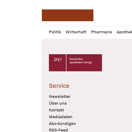
Deutsche Apotheker Ze
Profil
Daz
Politik
Wirtschaft
Pharmazie
Apothe
öffnen
Pur
Abo
öffnen
Deutscher Apotheker Verlag Logo
Service
Newsletter
Über uns
Kontakt
Mediadaten
Abo kündigen
RSS-Feed