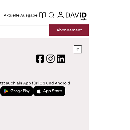
ogin
login
Aktuelle Ausgabe
Suche
Abo
nnement
Nach oben springen
Facebook
Instagram
LinkedIn
tzt auch als App für iOS und Android
Jetzt bei Google Play
Laden im App Store