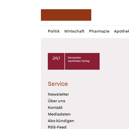
Deutsche Apotheker Ze
Profil
Daz
Politik
Wirtschaft
Pharmazie
Apothe
öffnen
Pur
Abo
öffnen
Deutscher Apotheker Verlag Logo
Service
Newsletter
Über uns
Kontakt
Mediadaten
Abo kündigen
RSS-Feed