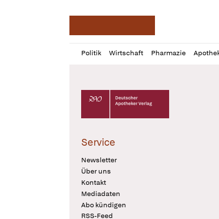
Deutsche Apotheker Ze
Profil
Daz
Politik
Wirtschaft
Pharmazie
Apothe
öffnen
Pur
Abo
öffnen
Deutscher Apotheker Verlag Logo
Service
Newsletter
Über uns
Kontakt
Mediadaten
Abo kündigen
RSS-Feed