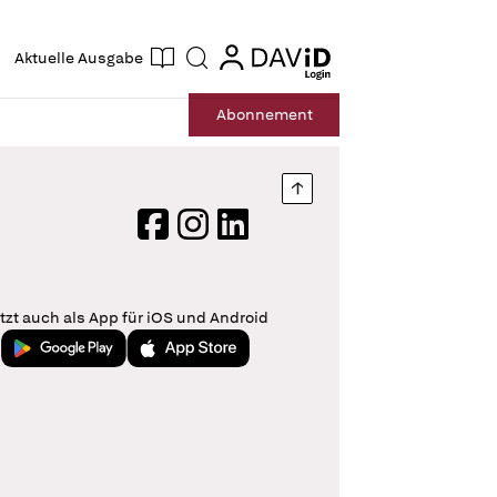
ogin
login
Aktuelle Ausgabe
Suche
Abo
nnement
Nach oben springen
Facebook
Instagram
LinkedIn
tzt auch als App für iOS und Android
Jetzt bei Google Play
Laden im App Store