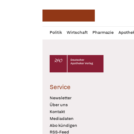
Deutsche Apotheker Ze
Profil
Daz
Politik
Wirtschaft
Pharmazie
Apothe
öffnen
Pur
Abo
öffnen
Deutscher Apotheker Verlag Logo
Service
Newsletter
Über uns
Kontakt
Mediadaten
Abo kündigen
RSS-Feed