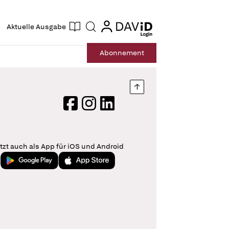
ogin
login
Aktuelle Ausgabe
Suche
Abo
nnement
Nach oben springen
Facebook
Instagram
LinkedIn
tzt auch als App für iOS und Android
Jetzt bei Google Play
Laden im App Store