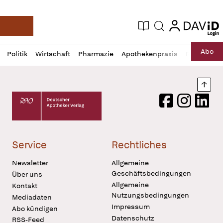
login
login
Aktuelle Ausgabe
Suche
Deutsche Apotheker Zeitung
Profil
Daz
Abo
Politik
Wirtschaft
Pharmazie
Apothekenpraxis
Recht
Sp
öffnen
Pur
Abo
öffnen
Nach
Deutscher Apotheker Verlag Logo
Facebook
Instagram
LinkedI
Service
Rechtliches
Newsletter
Allgemeine
Geschäftsbedingungen
Über uns
Allgemeine
Kontakt
Nutzungsbedingungen
Mediadaten
Impressum
Abo kündigen
Datenschutz
RSS-Feed