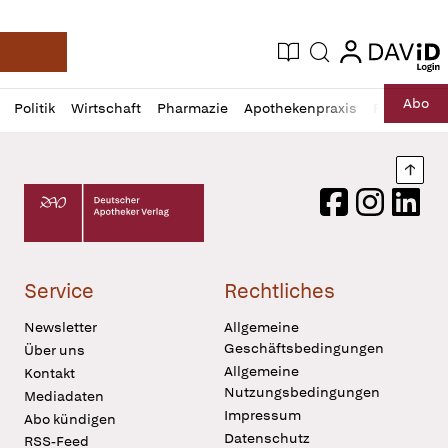
login
login
Aktuelle Ausgabe
Suche
Deutsche Apotheker Zeitung
Profil
Daz
Abo
Politik
Wirtschaft
Pharmazie
Apothekenpraxis
Recht
Sp
öffnen
Pur
Abo
öffnen
Nach
Deutscher Apotheker Verlag Logo
Facebook
Instagram
LinkedI
Service
Rechtliches
Newsletter
Allgemeine
Geschäftsbedingungen
Über uns
Allgemeine
Kontakt
Nutzungsbedingungen
Mediadaten
Impressum
Abo kündigen
Datenschutz
RSS-Feed