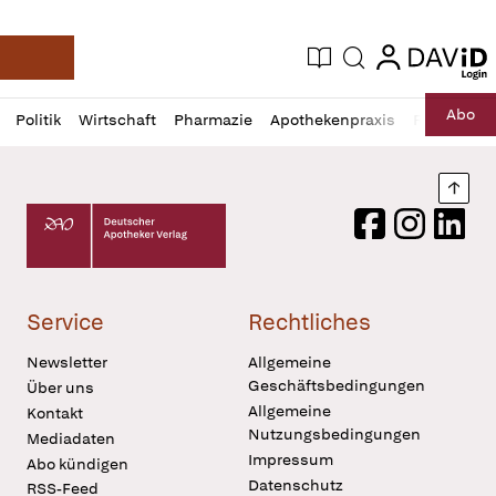
login
login
Aktuelle Ausgabe
Suche
Deutsche Apotheker Zeitung
Profil
Daz
Abo
Politik
Wirtschaft
Pharmazie
Apothekenpraxis
Recht
Sp
öffnen
Pur
Abo
öffnen
Nach
Deutscher Apotheker Verlag Logo
Facebook
Instagram
LinkedI
Service
Rechtliches
Newsletter
Allgemeine
Geschäftsbedingungen
Über uns
Allgemeine
Kontakt
Nutzungsbedingungen
Mediadaten
Impressum
Abo kündigen
Datenschutz
RSS-Feed