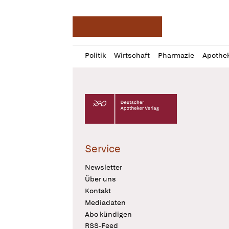
Deutsche Apotheker Ze
Profil
Daz
Politik
Wirtschaft
Pharmazie
Apothe
öffnen
Pur
Abo
öffnen
Deutscher Apotheker Verlag Logo
Service
Newsletter
Über uns
Kontakt
Mediadaten
Abo kündigen
RSS-Feed