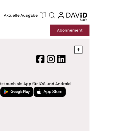
ogin
login
Aktuelle Ausgabe
Suche
Abo
nnement
Nach oben springen
Facebook
Instagram
LinkedIn
tzt auch als App für iOS und Android
Jetzt bei Google Play
Laden im App Store