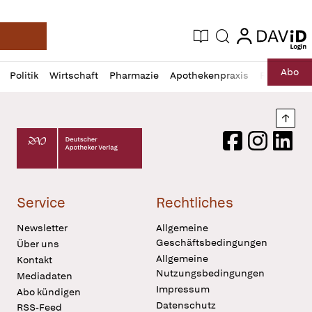
login
login
Aktuelle Ausgabe
Suche
Deutsche Apotheker Zeitung
Profil
Daz
Abo
Politik
Wirtschaft
Pharmazie
Apothekenpraxis
Recht
Sp
öffnen
Pur
Abo
öffnen
Nach
Deutscher Apotheker Verlag Logo
Facebook
Instagram
LinkedI
Service
Rechtliches
Newsletter
Allgemeine
Geschäftsbedingungen
Über uns
Allgemeine
Kontakt
Nutzungsbedingungen
Mediadaten
Impressum
Abo kündigen
Datenschutz
RSS-Feed