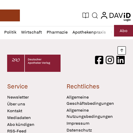
login
login
Aktuelle Ausgabe
Suche
Deutsche Apotheker Zeitung
Profil
Daz
Abo
Politik
Wirtschaft
Pharmazie
Apothekenpraxis
Recht
Sp
öffnen
Pur
Abo
öffnen
Nach
Deutscher Apotheker Verlag Logo
Facebook
Instagram
LinkedI
Service
Rechtliches
Newsletter
Allgemeine
Geschäftsbedingungen
Über uns
Allgemeine
Kontakt
Nutzungsbedingungen
Mediadaten
Impressum
Abo kündigen
Datenschutz
RSS-Feed