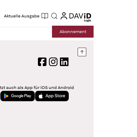
ogin
login
Aktuelle Ausgabe
Suche
Abo
nnement
Nach oben springen
Facebook
Instagram
LinkedIn
tzt auch als App für iOS und Android
Jetzt bei Google Play
Laden im App Store