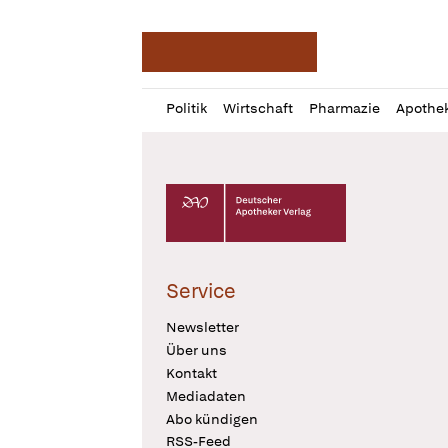
Deutsche Apotheker Ze
Profil
Daz
Politik
Wirtschaft
Pharmazie
Apothe
öffnen
Pur
Abo
öffnen
Deutscher Apotheker Verlag Logo
Service
Newsletter
Über uns
Kontakt
Mediadaten
Abo kündigen
RSS-Feed