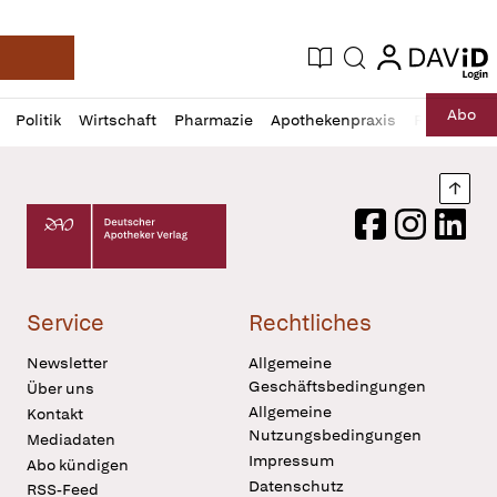
login
login
Aktuelle Ausgabe
Suche
Deutsche Apotheker Zeitung
Profil
Daz
Abo
Politik
Wirtschaft
Pharmazie
Apothekenpraxis
Recht
Sp
öffnen
Pur
Abo
öffnen
Nach
Deutscher Apotheker Verlag Logo
Facebook
Instagram
LinkedI
Service
Rechtliches
Newsletter
Allgemeine
Geschäftsbedingungen
Über uns
Allgemeine
Kontakt
Nutzungsbedingungen
Mediadaten
Impressum
Abo kündigen
Datenschutz
RSS-Feed