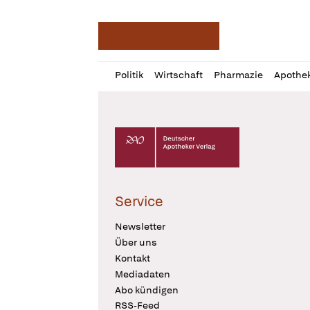
Deutsche Apotheker Ze
Profil
Daz
Politik
Wirtschaft
Pharmazie
Apothe
öffnen
Pur
Abo
öffnen
Deutscher Apotheker Verlag Logo
Service
Newsletter
Über uns
Kontakt
Mediadaten
Abo kündigen
RSS-Feed