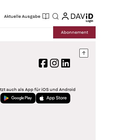
ogin
login
Aktuelle Ausgabe
Suche
Abo
nnement
Nach oben springen
Facebook
Instagram
LinkedIn
tzt auch als App für iOS und Android
Jetzt bei Google Play
Laden im App Store