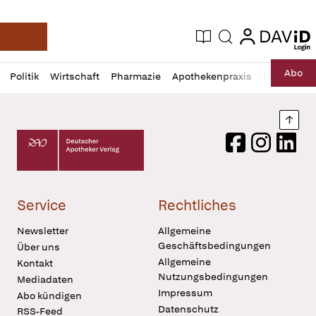
login
login
Aktuelle Ausgabe
Suche
Deutsche Apotheker Zeitung
Profil
Daz
Abo
Politik
Wirtschaft
Pharmazie
Apothekenpraxis
Recht
Sp
öffnen
Pur
Abo
öffnen
Nach
Deutscher Apotheker Verlag Logo
Facebook
Instagram
LinkedI
Service
Rechtliches
Newsletter
Allgemeine
Geschäftsbedingungen
Über uns
Allgemeine
Kontakt
Nutzungsbedingungen
Mediadaten
Impressum
Abo kündigen
Datenschutz
RSS-Feed