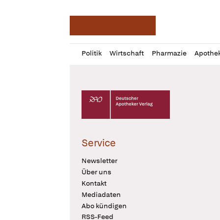
Deutsche Apotheker Ze
Profil
Daz
Politik
Wirtschaft
Pharmazie
Apothe
öffnen
Pur
Abo
öffnen
Deutscher Apotheker Verlag Logo
Service
Newsletter
Über uns
Kontakt
Mediadaten
Abo kündigen
RSS-Feed