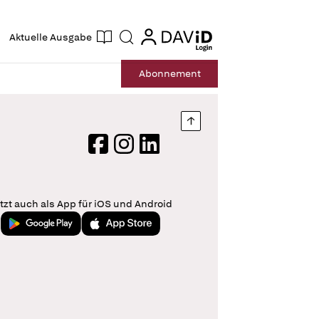
ogin
login
Aktuelle Ausgabe
Suche
Abo
nnement
Nach oben springen
Facebook
Instagram
LinkedIn
tzt auch als App für iOS und Android
Jetzt bei Google Play
Laden im App Store