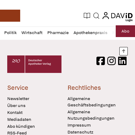
login
login
Aktuelle Ausgabe
Suche
Deutsche Apotheker Zeitung
Profil
Daz
Abo
Politik
Wirtschaft
Pharmazie
Apothekenpraxis
Recht
Sp
öffnen
Pur
Abo
öffnen
Nach
Deutscher Apotheker Verlag Logo
Facebook
Instagram
LinkedI
Service
Rechtliches
Newsletter
Allgemeine
Geschäftsbedingungen
Über uns
Allgemeine
Kontakt
Nutzungsbedingungen
Mediadaten
Impressum
Abo kündigen
Datenschutz
RSS-Feed